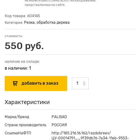
незначительно отличаться от их изображений,
представленных на сайте.
Код товара: 604145
Резка, обработка дерева
Категория:
стоимость:
550 руб.
наличие на складе:
в наличии: 1
Характеристики
Марка/бренд
PALISAD
Страна производитель
РОССИЯ
СсылкаНаФТП
http://185.216.16.162/razdobreev/
ЦУ-00014791__9f39db76-7a34-11eb-9553-