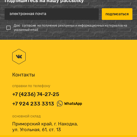
Подпишитесь на нашу рассылку
Даю
согласие
на получение рекламных и информационных материалов на
указанный email
Контакты
справки по телефону
+7 (4236) 74-27-25
+7 924 233 3313
WhatsApp
основной склад
Приморский край, г. Находка,
ул. Угольная, 61, ст. 13