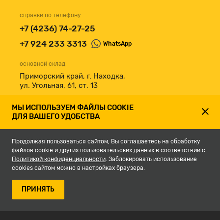
справки по телефону
+7 (4236) 74-27-25
+7 924 233 3313
WhatsApp
основной склад
Приморский край, г. Находка,
ул. Угольная, 61, ст. 13
принимаем к оплате
МЫ ИСПОЛЬЗУЕМ ФАЙЛЫ COOKIE
ДЛЯ ВАШЕГО УДОБСТВА
Продолжая пользоваться сайтом, Вы соглашаетесь на обработку
файлов cookie и других пользовательских данных в соответствии с
Политикой конфиденциальности
. Заблокировать использование
cookies сайтом можно в настройках браузера.
© 2007-2026, Магазин строительных материалов СКЛАД13.РФ.
ПРИНЯТЬ
Разработка сайта -
студия Кефирок