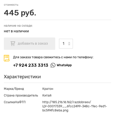
стоимость:
445 руб.
наличие на складе:
нет в наличии
Для заказа товара свяжитесь с нами по телефону:
+7 924 233 3313
WhatsApp
Характеристики
Марка/бренд
Кратон
Страна производитель
Китай
СсылкаНаФТП
http://185.216.16.162/razdobreev/
ЦУ-00017339__6fcc2499-348c-11ec-9ed1-
bc5ff4fc8eba.png