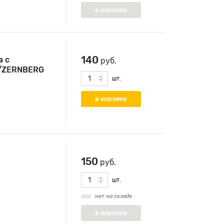
140
в с
руб.
s/ZERNBERG
шт.
150
руб.
шт.
нет на складе