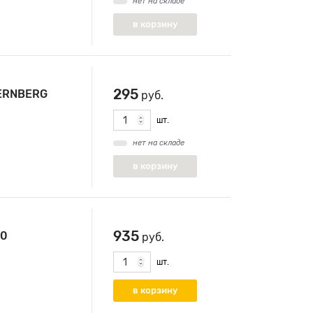
нет на складе
295
ZERNBERG
руб.
шт.
нет на складе
935
20
руб.
шт.