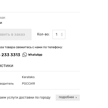
аде:
ии
Кол-во:
аза товара свяжитесь с нами по телефону:
4 233 3313
WhatsApp
истики
Kerateks
водитель
РОССИЯ
аем услуги доставки по городу
подробнее