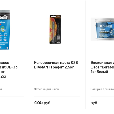
 швов
Колеровочная паста 028
Эпоксидная 
esit СЕ-33
DIAMANT Графит 2,5кг
швов "Keratek
но-
1кг Белый
 2кг
ов
Затирка для швов
Затирка для шво
465
руб.
руб.