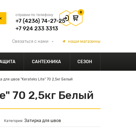
0
справки по телефону
+7 (4236) 74-27-25
+7 924 233 3313
Связаться
с нами
наши
магазины
АЩИТА
САНТЕХНИКА
СЕЗОН
 для швов "Kerateks Lite" 70 2,5кг Белый
e" 70 2,5кг Белый
Затирка для швов
Категория: