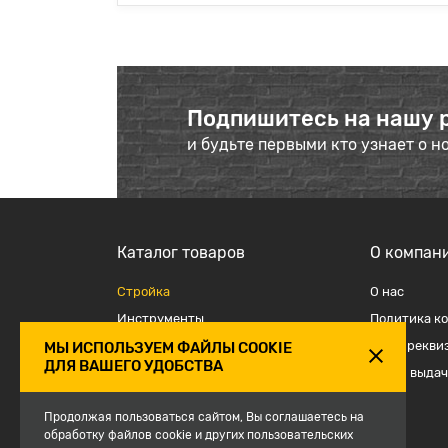
Подпишитесь на нашу 
и будьте первыми кто узнает о н
Каталог товаров
О компан
Стройка
О наc
Инструменты
Политика к
Отделка
Наши рекви
МЫ ИСПОЛЬЗУЕМ ФАЙЛЫ COOKIE
ДЛЯ ВАШЕГО УДОБСТВА
Крепеж и такелаж
Точки выдач
Электрика
Продолжая пользоваться сайтом, Вы соглашаетесь на
Средства защиты, спецодежда
обработку файлов cookie и других пользовательских