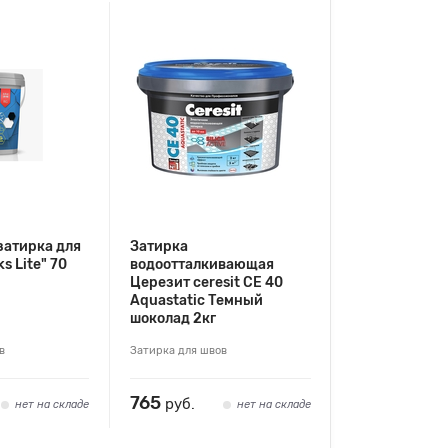
затирка для
Затирка
s Lite" 70
водоотталкивающая
Церезит ceresit СЕ 40
Aquastatic Темный
шоколад 2кг
в
Затирка для швов
765
руб.
нет на складе
нет на складе