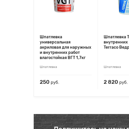
Шпатлевка
Шпатлевка Т
универсальная
внутренних 
акриловая для наружных
Terraco Вед
и внутренних работ
влагостойкая ВГТ 1,7кг
Шпатлевка
Шпатлевка
250
2 820
руб.
руб.