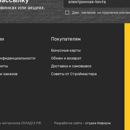
рассылку
овинках или акциях.
Даю
согласие
на получение рекла
ии
Покупателям
Бонусные карты
онфиденциальности
Обмен и возврат
зиты
Доставка и самовывоз
и заказов
Советы от Строймастера
х материалов СКЛАД13.РФ.
Разработка сайта -
студия Кефирок