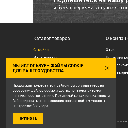
Подпишитесь на нашу 
и будьте первыми кто узнает о н
Каталог товаров
О компан
Стройка
О наc
Инструменты
Политика к
Отделка
Наши рекви
МЫ ИСПОЛЬЗУЕМ ФАЙЛЫ COOKIE
ДЛЯ ВАШЕГО УДОБСТВА
Крепеж и такелаж
Точки выдач
Электрика
Продолжая пользоваться сайтом, Вы соглашаетесь на
Средства защиты, спецодежда
обработку файлов cookie и других пользовательских
данных в соответствии с
Сантехника
Политикой конфиденциальности
.
Заблокировать использование cookies сайтом можно в
Сезон
настройках браузера.
ПРИНЯТЬ
© 2007-2026, Магазин строительны