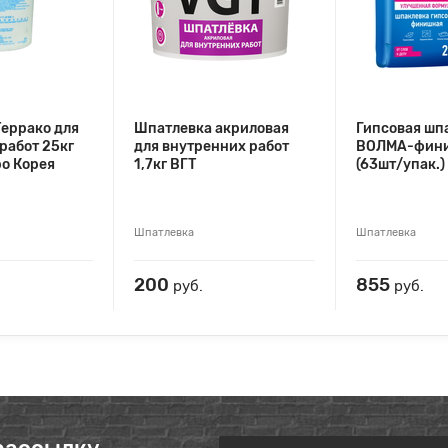
еррако для
Шпатлевка акриловая
Гипсовая шп
работ 25кг
для внутренних работ
ВОЛМА-фини
ро Корея
1,7кг ВГТ
(63шт/упак.)
Шпатлевка
Шпатлевка
200
855
руб.
руб.