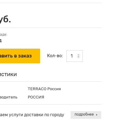
уб.
аде:
4
Кол-во:
истики
TERRACO Россия
водитель
РОССИЯ
аем услуги доставки по городу
подробнее