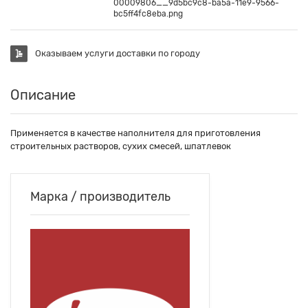
00009806__9d5bc9c8-ba5a-11e9-9566-
bc5ff4fc8eba.png
Оказываем услуги доставки по городу
Описание
Применяется в качестве наполнителя для приготовления
строительных растворов, сухих смесей, шпатлевок
Марка / производитель