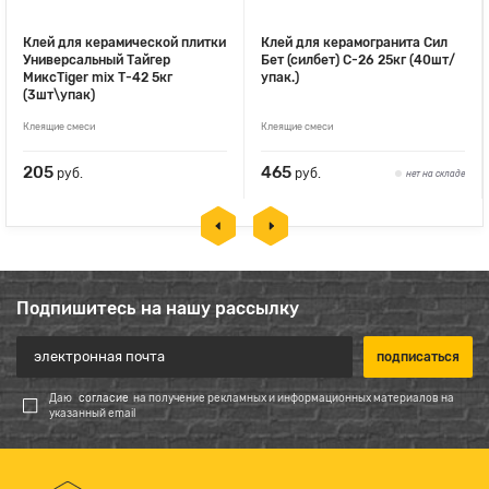
Клей для керамической плитки
Клей для керамогранита Сил
Универсальный Тайгер
Бет (силбет) С-26 25кг (40шт/
МиксTiger mix Т-42 5кг
упак.)
(3шт\упак)
Клеящие смеси
Клеящие смеси
205
465
руб.
руб.
нет на складе
Подпишитесь на нашу рассылку
Даю
согласие
на получение рекламных и информационных материалов на
указанный email