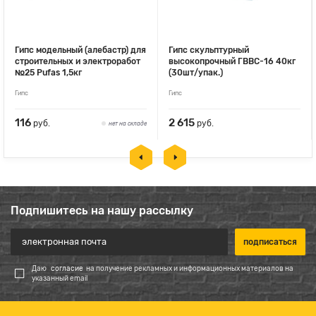
Гипс модельный (алебастр) для
Гипс скульптурный
строительных и электроработ
высокопрочный ГВВС-16 40кг
№25 Pufas 1,5кг
(30шт/упак.)
Гипс
Гипс
116
2 615
руб.
руб.
нет на складе
Подпишитесь на нашу рассылку
Даю
согласие
на получение рекламных и информационных материалов на
указанный email