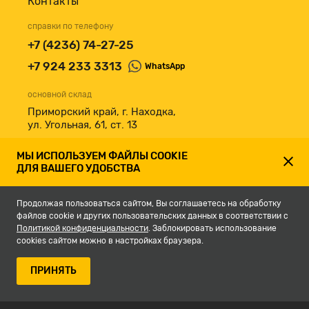
Контакты
справки по телефону
+7 (4236) 74-27-25
+7 924 233 3313
WhatsApp
основной склад
Приморский край, г. Находка,
ул. Угольная, 61, ст. 13
принимаем к оплате
МЫ ИСПОЛЬЗУЕМ ФАЙЛЫ COOKIE
ДЛЯ ВАШЕГО УДОБСТВА
Продолжая пользоваться сайтом, Вы соглашаетесь на обработку
файлов cookie и других пользовательских данных в соответствии с
Политикой конфиденциальности
. Заблокировать использование
cookies сайтом можно в настройках браузера.
© 2007-2026, Магазин строительных материалов СКЛАД13.РФ.
ПРИНЯТЬ
Разработка сайта -
студия Кефирок