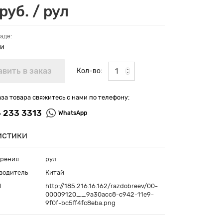
руб. / рул
аде:
ии
Кол-во:
аза товара свяжитесь с нами по телефону:
4 233 3313
WhatsApp
истики
ерения
рул
водитель
Китай
П
http://185.216.16.162/razdobreev/00-
00009120__9a30acc8-c942-11e9-
9f0f-bc5ff4fc8eba.png