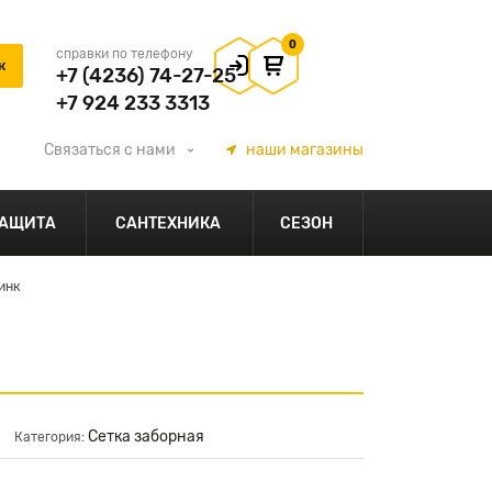
0
справки по телефону
+7 (4236) 74-27-25
+7 924 233 3313
Связаться
с нами
наши
магазины
АЩИТА
САНТЕХНИКА
СЕЗОН
инк
Сетка заборная
Категория: