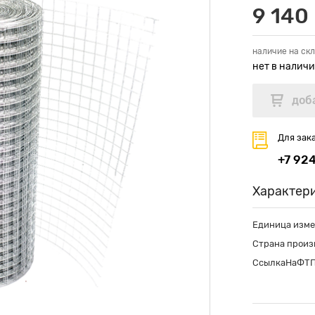
9 140 
наличие на скл
нет в налич
Для зак
+7 92
Характер
Единица изм
Страна произ
СсылкаНаФТ