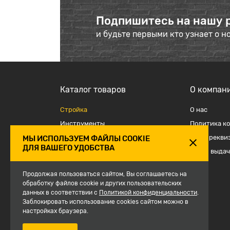
Подпишитесь на нашу 
и будьте первыми кто узнает о н
Каталог товаров
О компан
Стройка
О наc
Инструменты
Политика к
Отделка
Наши рекви
МЫ ИСПОЛЬЗУЕМ ФАЙЛЫ COOKIE
ДЛЯ ВАШЕГО УДОБСТВА
Крепеж и такелаж
Точки выдач
Электрика
Продолжая пользоваться сайтом, Вы соглашаетесь на
Средства защиты, спецодежда
обработку файлов cookie и других пользовательских
данных в соответствии с
Сантехника
Политикой конфиденциальности
.
Заблокировать использование cookies сайтом можно в
Сезон
настройках браузера.