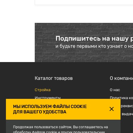
Подпишитесь на нашу 
и будьте первыми кто узнает о н
Каталог товаров
О компан
Стройка
О наc
Инструменты
Политика к
Отделка
Наши рекви
МЫ ИСПОЛЬЗУЕМ ФАЙЛЫ COOKIE
ДЛЯ ВАШЕГО УДОБСТВА
Крепеж и такелаж
Точки выдач
Электрика
Продолжая пользоваться сайтом, Вы соглашаетесь на
Средства защиты, спецодежда
обработку файлов cookie и других пользовательских