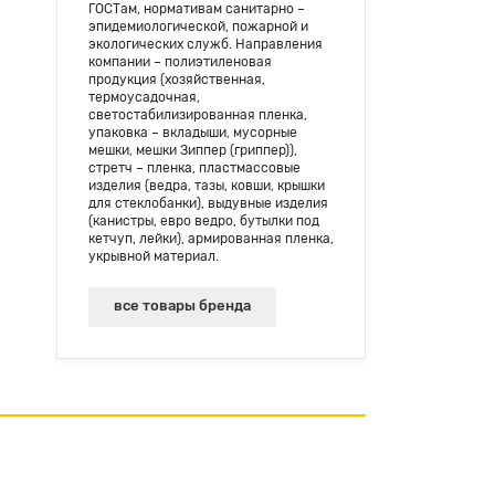
ГОСТам, нормативам санитарно –
эпидемиологической, пожарной и
экологических служб. Направления
компании – полиэтиленовая
продукция (хозяйственная,
термоусадочная,
светостабилизированная пленка,
упаковка – вкладыши, мусорные
мешки, мешки Зиппер (гриппер)),
стретч – пленка, пластмассовые
изделия (ведра, тазы, ковши, крышки
для стеклобанки), выдувные изделия
(канистры, евро ведро, бутылки под
кетчуп, лейки), армированная пленка,
укрывной материал.
все товары бренда