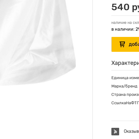
540 ру
наличие на скл
в наличии: 2
Характер
Единица изм
Марка/бренд
Страна произ
СсылкаНаФТ
Оказыв