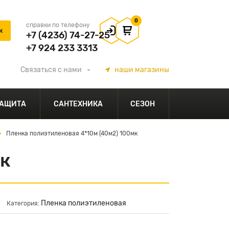
0
справки по телефону
+7 (4236) 74-27-25
+7 924 233 3313
Связаться
с нами
наши
магазины
АЩИТА
САНТЕХНИКА
СЕЗОН
Пленка полиэтиленовая 4*10м (40м2) 100мк
мк
Пленка полиэтиленовая
Категория: