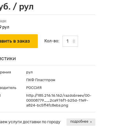
б. / рул
аде:
9 рул
Кол-во:
истики
ерения
рул
ПКФ Пластпром
водитель
РОССИЯ
П
http://185.216.16.162/razdobreev/00-
00008779__2ca976f1-b25d-11e9-
a824-bc5ff4fc8eba.png
аем услуги доставки по городу
подробнее