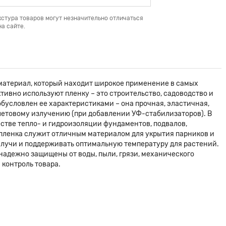
кстура товаров могут незначительно отличаться
а сайте.
материал, который находит широкое применение в самых
тивно используют пленку – это строительство, садоводство и
бусловлен ее характеристиками – она прочная, эластичная,
летовому излучению (при добавлении УФ-стабилизаторов). В
естве тепло- и гидроизоляции фундаментов, подвалов,
 пленка служит отличным материалом для укрытия парников и
е лучи и поддерживать оптимальную температуру для растений.
надежно защищены от воды, пыли, грязи, механического
 контроль товара.