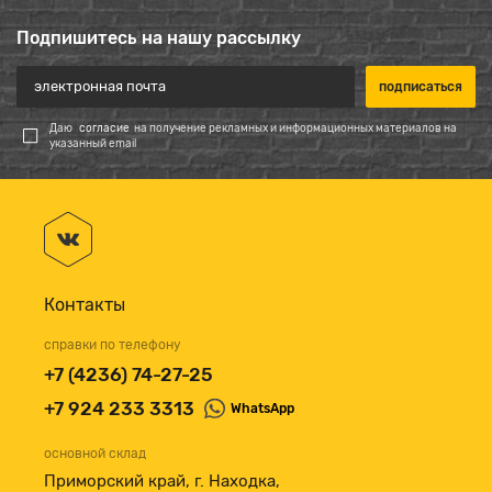
Подпишитесь на нашу рассылку
Даю
согласие
на получение рекламных и информационных материалов на
указанный email
Контакты
справки по телефону
+7 (4236) 74-27-25
+7 924 233 3313
WhatsApp
основной склад
Приморский край, г. Находка,