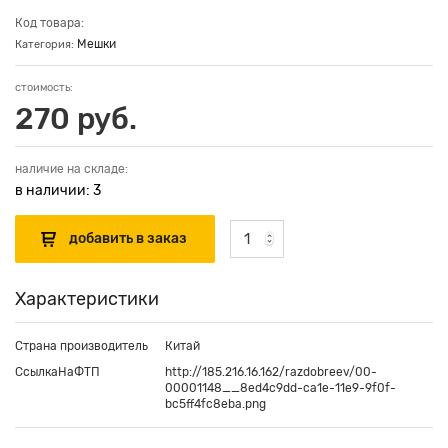
Код товара:
Мешки
Категория:
стоимость:
270 руб.
наличие на складе:
в наличии: 3
Характеристики
Страна производитель
Китай
СсылкаНаФТП
http://185.216.16.162/razdobreev/00-
00001148__8ed4c9dd-ca1e-11e9-9f0f-
bc5ff4fc8eba.png