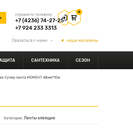
0
справки по телефону
+7 (4236) 74-27-25
+7 924 233 3313
Связаться
с нами
наши
магазины
АЩИТА
САНТЕХНИКА
СЕЗОН
я Супер лента МОМЕНТ 48мм*10м
Ленты клеящие
Категория: