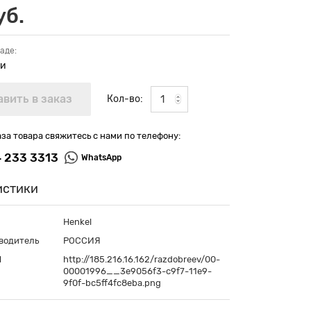
уб.
аде:
ии
Кол-во:
аза товара свяжитесь с нами по телефону:
4 233 3313
WhatsApp
истики
Henkel
водитель
РОССИЯ
П
http://185.216.16.162/razdobreev/00-
00001996__3e9056f3-c9f7-11e9-
9f0f-bc5ff4fc8eba.png