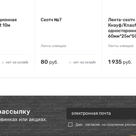
ционная
Скотч №7
Лента-скотч
it 10м
Кнауф/Knau
односторонн
60мм*25м*5
Ленты клеящие
Ленты клеящие
80
1 935
руб.
руб.
нет на складе
нет на складе
рассылку
овинках или акциях.
Даю
согласие
на получение рекла