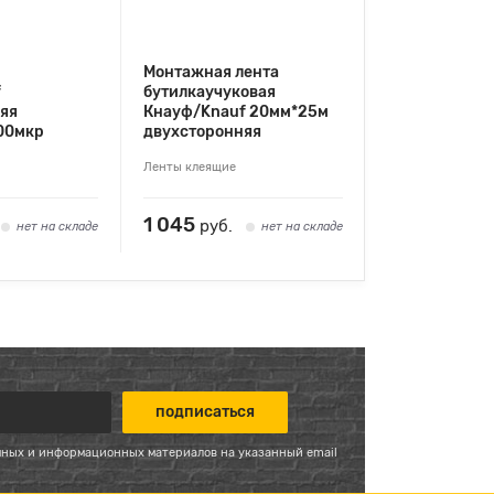
Монтажная лента
f
бутилкаучуковая
яя
Кнауф/Knauf 20мм*25м
00мкр
двухсторонняя
Ленты клеящие
1 045
руб.
нет на складе
нет на складе
мных и информационных материалов на указанный email