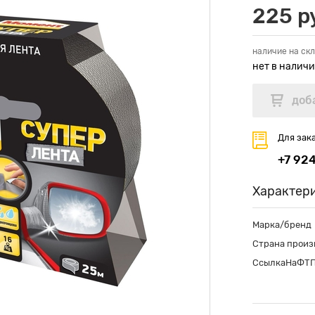
225 р
наличие на скл
нет в налич
Для зак
+7 92
Характер
Марка/бренд
Страна произ
СсылкаНаФТ