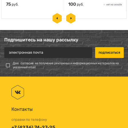
75
100
руб.
руб.
нет на складе
Подпишитесь на нашу рассылку
Даю
согласие
на получение рекламных и информационных материалов на
указанный email
Контакты
справки по телефону
+7 (4236) 74-27-25