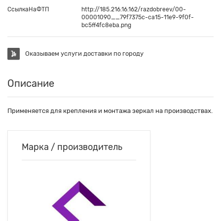
СсылкаНаФТП
http://185.216.16.162/razdobreev/00-
00001090__79f7375c-ca15-11e9-9f0f-
bc5ff4fc8eba.png
Оказываем услуги доставки по городу
Описание
Применяется для крепления и монтажа зеркал на производствах.
Марка / производитель