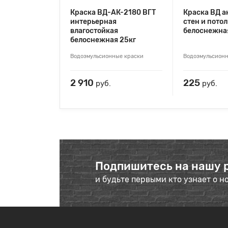
Краска ВД-АК-2180 ВГТ
Краска ВД а
интерьерная
стен и пото
влагостойкая
белоснежная
белоснежная 25кг
Водоэмульсионные краски
Водоэмульсионн
2 910
225
руб.
руб.
Подпишитесь на нашу 
и будьте первыми кто узнает о н