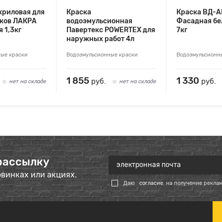
криловая для
Краска
Краска ВД-А
лков ЛАКРА
водоэмульсионная
Фасадная б
 1,3кг
Павертекс POWERTEX для
7кг
наружных работ 4л
ые краски
Водоэмульсионные краски
Водоэмульсионн
1 855
1 330
руб.
руб.
нет на складе
нет на складе
рассылку
овинках или акциях.
Даю
согласие
на получение рекла