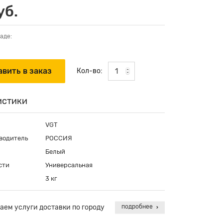
уб.
аде:
1
Кол-во:
истики
VGT
водитель
РОССИЯ
Белый
сти
Универсальная
3 кг
аем услуги доставки по городу
подробнее