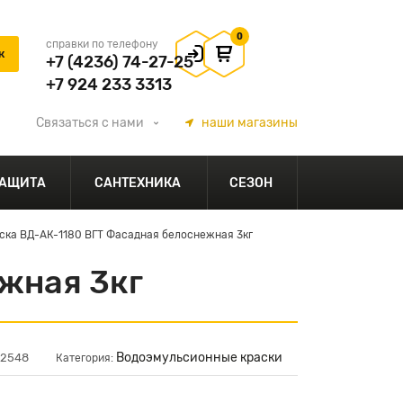
0
справки по телефону
+7 (4236) 74-27-25
+7 924 233 3313
Связаться
с нами
наши
магазины
АЩИТА
САНТЕХНИКА
СЕЗОН
ска ВД-АК-1180 ВГТ Фасадная белоснежная 3кг
жная 3кг
Водоэмульсионные краски
02548
Категория: