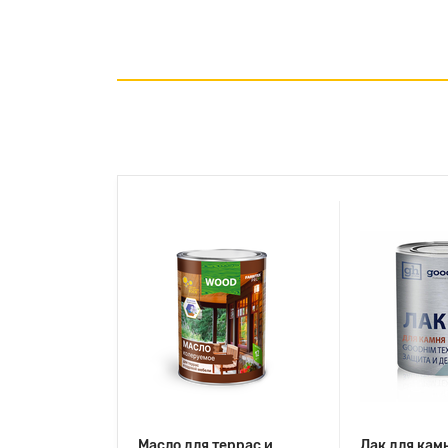
Масло для террас и
Лак для кам