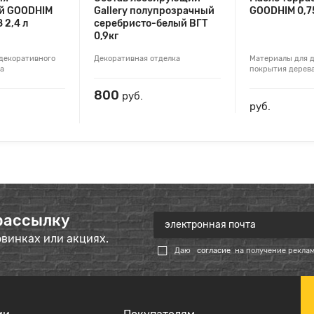
й GOODHIM
Gallery полупрозрачный
GOODHIM 0,7
 2,4 л
серебристо-белый ВГТ
0,9кг
декоративного
Декоративная отделка
Материалы для 
а
покрытия дерев
800
руб.
руб.
рассылку
овинках или акциях.
Даю
согласие
на получение рекла