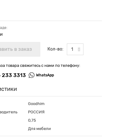
аде:
ии
Кол-во:
аза товара свяжитесь с нами по телефону:
4 233 3313
WhatsApp
истики
Goodhim
водитель
РОССИЯ
0,75
Для мебели