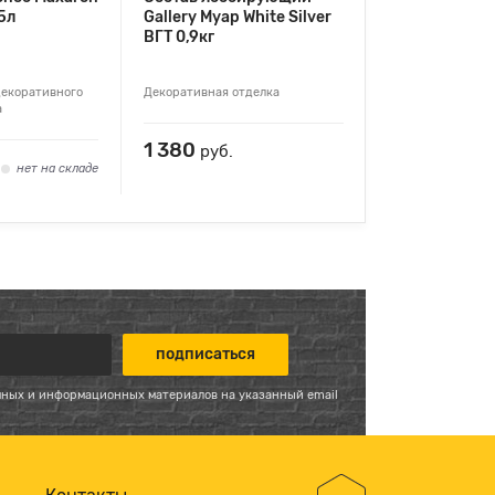
5л
Gallery Myap White Silver
ВГТ 0,9кг
декоративного
Декоративная отделка
а
1 380
руб.
нет на складе
мных и информационных материалов на указанный email