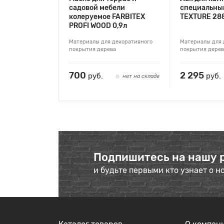
садовой мебели
специальны
колеруемое FARBITEX
TEXTURE 288
PROFI WOOD 0,9л
Материалы для декоративного
Материалы для 
покрытия дерева
покрытия дерев
700
2 295
руб.
руб.
нет на складе
Подпишитесь на нашу 
и будьте первыми кто узнает о н