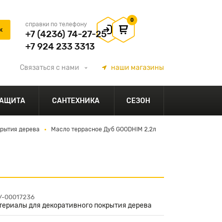
0
справки по телефону
+7 (4236) 74-27-25
+7 924 233 3313
Связаться
с нами
наши
магазины
АЩИТА
САНТЕХНИКА
СЕЗОН
крытия дерева
Масло террасное Дуб GOODHIM 2,2л
ЦУ-00017236
териалы для декоративного покрытия дерева