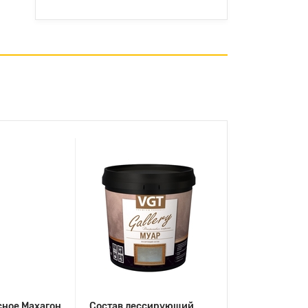
сное Махагон
Состав лессирующий