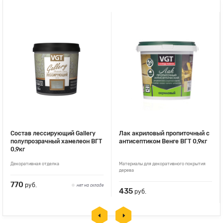
Состав лессирующий Gallery
Лак акриловый пропиточный с
полупрозрачный хамелеон ВГТ
антисептиком Венге ВГТ 0,9кг
0,9кг
Декоративная отделка
Материалы для декоративного покрытия
дерева
770
руб.
нет на складе
435
руб.