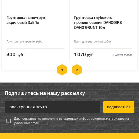
Грунтовка нано-грунт
Грунтовка глубокого
акриловый Dali 1л
проникновения DANOGIPS
DANO GRUNT 10л
Грунт для внутренних работ
Грунт для внутренних работ
300
1 070
руб.
руб.
нет на складе
Подпишитесь на нашу рассылку
Даю
согласие
на получение рекламных и информационных материалов на
указанный email