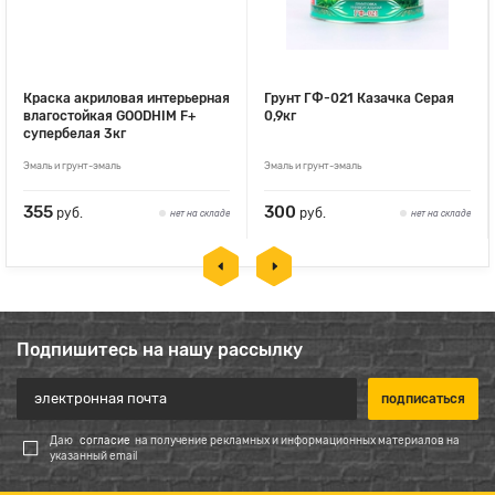
Краска акриловая интерьерная
Грунт ГФ-021 Казачка Серая
влагостойкая GOODHIM F+
0,9кг
супербелая 3кг
Эмаль и грунт-эмаль
Эмаль и грунт-эмаль
355
300
руб.
руб.
нет на складе
нет на складе
Подпишитесь на нашу рассылку
Даю
согласие
на получение рекламных и информационных материалов на
указанный email