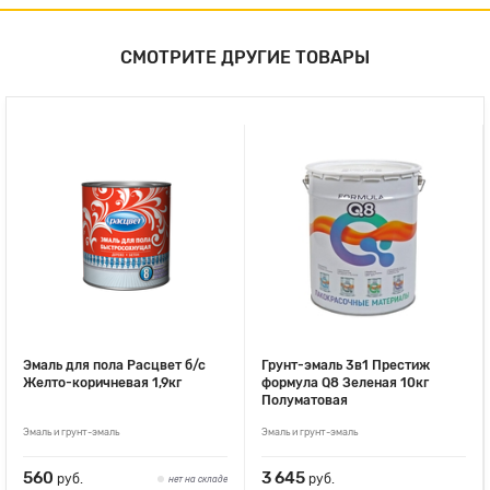
СМОТРИТЕ ДРУГИЕ ТОВАРЫ
Эмаль для пола Расцвет б/с
Грунт-эмаль 3в1 Престиж
Желто-коричневая 1,9кг
формула Q8 Зеленая 10кг
Полуматовая
Эмаль и грунт-эмаль
Эмаль и грунт-эмаль
560
3 645
руб.
руб.
нет на складе