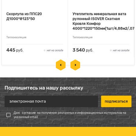
Скорлупа из ППС20
Утеплитель минеральная вата
Д1000*Ø123*50
рулонный ISOVER Скатная
Кровля Комфор
4000*1220*150мм(1шт/4,88м2/,07
Теплоизоляция
Теплоизоляция
445
3 540
руб.
руб.
нет на складе
нет на складе
Подпишитесь на нашу рассылку
Даю
согласие
на получение рекламных и информационных материалов на
указанный email