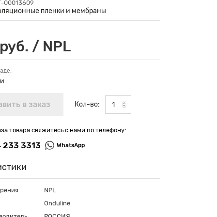
УТ-00013609
оляционные пленки и мембраны
руб. / NPL
аде:
ии
Кол-во:
аза товара свяжитесь с нами по телефону:
4 233 3313
WhatsApp
истики
ерения
NPL
Onduline
водитель
РОССИЯ