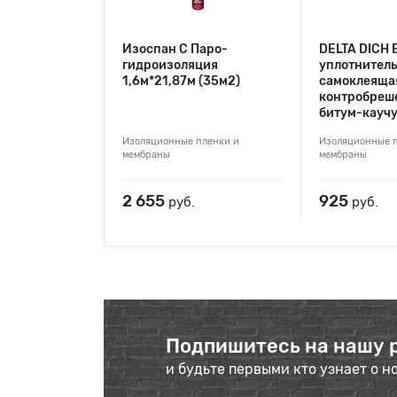
Изоспан С Паро-
DELTA DICH 
гидроизоляция
уплотнител
1,6м*21,87м (35м2)
самоклеящая
контробреш
битум-кауч
Изоляционные пленки и
Изоляционные п
мембраны
мембраны
2 655
925
руб.
руб.
Подпишитесь на нашу 
и будьте первыми кто узнает о н