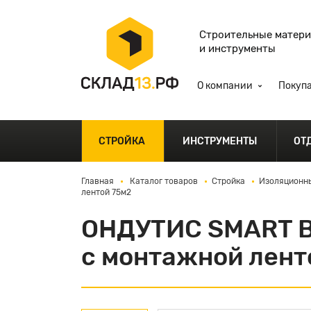
Строительные матер
и инструменты
О компании
Покуп
СТРОЙКА
ИНСТРУМЕНТЫ
ОТ
Главная
Каталог товаров
Стройка
Изоляционн
лентой 75м2
ОНДУТИС SMART B
с монтажной лент