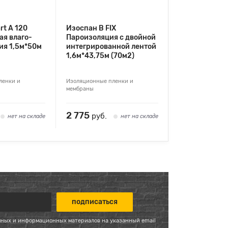
rt А 120
Изоспан В FIX
ая влаго-
Пароизоляция с двойной
ия 1,5м*50м
интегрированной лентой
1,6м*43,75м (70м2)
ленки и
Изоляционные пленки и
мембраны
2 775
руб.
нет на складе
нет на складе
мных и информационных материалов на указанный email