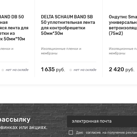
BAND DB 50
DELTA SCHAUM BAND SB
Ондутис Sma
ьная
50 уплотнительная лента
универсальн
ся лента для
для контробрешетки
ветроизоляц
етки из
50мм*30м
(75м2)
ук 50мм*10м
ленки и
Изоляционные пленки и
Изоляционные п
мембраны
мембраны
1 635
2 420
руб.
руб.
нет на складе
нет на складе
рассылку
овинках или акциях.
Даю
согласие
на получение рекла