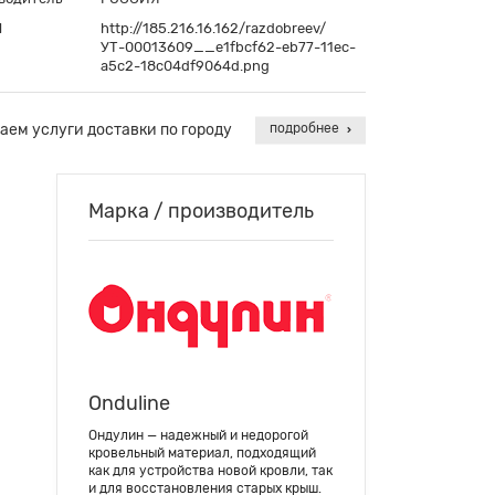
П
http://185.216.16.162/razdobreev/
УТ-00013609__e1fbcf62-eb77-11ec-
a5c2-18c04df9064d.png
аем услуги доставки по городу
подробнее
Марка / производитель
Onduline
Ондулин — надежный и недорогой
кровельный материал, подходящий
как для устройства новой кровли, так
и для восстановления старых крыш.