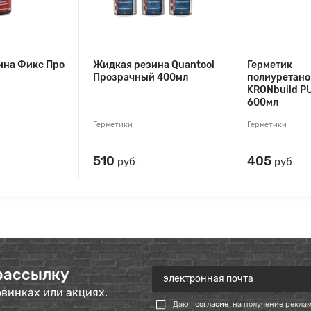
ина Фикс Про
Жидкая резина Quantool
Герметик
Прозрачный 400мл
полиуретан
KRONbuild P
600мл
Герметики
Герметики
510
405
руб.
руб.
рассылку
овинках или акциях.
Даю
согласие
на получение рекла