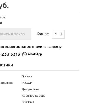
уб.
аде:
ии
Кол-во:
аза товара свяжитесь с нами по телефону:
4 233 3313
WhatsApp
истики
Quilosa
водитель
РОССИЯ
Для дерева
Красное дерево
0,280мл