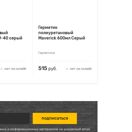
Герметик
овый
полиуретановый
U-40 серый
Maverick 600мл Серый
Герметики
515
руб.
нет на складе
нет на складе
мных и информационных материалов на указанный email