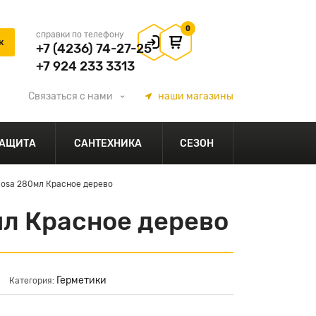
0
справки по телефону
+7 (4236) 74-27-25
+7 924 233 3313
Связаться
с нами
наши
магазины
АЩИТА
САНТЕХНИКА
СЕЗОН
ilosa 280мл Красное дерево
мл Красное дерево
Герметики
Категория: