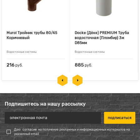
Murol Тройник трубы 80/45
Docke (Дёке) PREMIUM Труба
Коричневый
водосточная (Пломбир) 3м
D85мм
Водосточные системы
Водосточные системы
216
885
руб.
руб.
Подпишитесь на нашу рассылку
Даю
согласие
на получение рекламных и информационных материалов на
указанный email