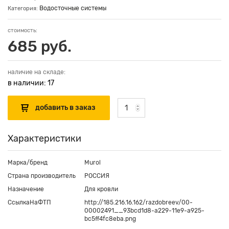
Водосточные системы
Категория:
стоимость:
685 руб.
наличие на складе:
в наличии: 17
Характеристики
Марка/бренд
Murol
Страна производитель
РОССИЯ
Назначение
Для кровли
СсылкаНаФТП
http://185.216.16.162/razdobreev/00-
00002491__93bcd1d8-a229-11e9-a925-
bc5ff4fc8eba.png