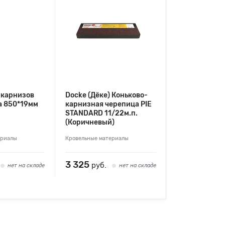
 карнизов
Docke (Дёке) Коньково-
а 850*19мм
карнизная черепица PIE
STANDARD 11/22м.п.
(Коричневый)
ериалы
Кровельные материалы
3 325
руб.
нет на складе
нет на складе