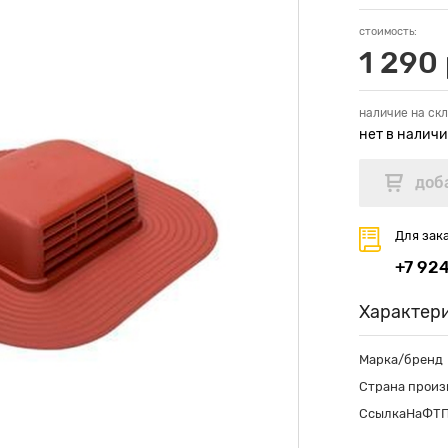
стоимость:
1 290 
наличие на скл
нет в налич
Для зак
+7 92
Характер
Марка/бренд
Страна произ
СсылкаНаФТ