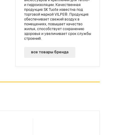
аксессуаров и креплений для тепло-
и гидроизоляции. Качественная
продукция SK Tuote известна под
торговой маркой VILPE®. Продукция
обеспечивает свежий воздух в
помещениях, повышает качество
жилья, способствует сохранению
здоровья и увеличивает срок службы
строений.
все товары бренда