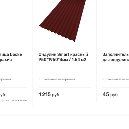
пица Docke
Ондулин Smart красный
Заполнитель
Арахис
950*1950*3мм / 1,54 м2
для ондулин
териалы
Кровельные материалы
Кровельные мат
1 215
45
уб.
руб.
руб.
нет на складе