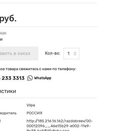
руб.
аде:
ии
Кол-во:
аза товара свяжитесь с нами по телефону:
4 233 3313
WhatsApp
истики
Vilpe
водитель
РОССИЯ
П
http://185.216.16.162/razdobreev/00-
00012096__46e15b29-e002-11e9-
8e38-bc5ff4fc8eba.png