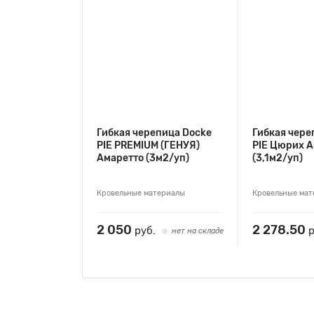
Гибкая черепица Docke
Гибкая чере
PIE PREMIUM (ГЕНУЯ)
PIE Цюрих 
Амаретто (3м2/уп)
(3,1м2/уп)
Кровельные материалы
Кровельные ма
2 050
2 278.50
руб.
р
нет на складе