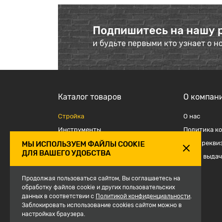
Подпишитесь на нашу 
и будьте первыми кто узнает о н
Каталог товаров
О компан
Стройка
О наc
Инструменты
Политика к
Отделка
Наши рекви
МЫ ИСПОЛЬЗУЕМ ФАЙЛЫ COOKIE
ДЛЯ ВАШЕГО УДОБСТВА
Крепеж и такелаж
Точки выдач
Электрика
Продолжая пользоваться сайтом, Вы соглашаетесь на
Средства защиты, спецодежда
обработку файлов cookie и других пользовательских
данных в соответствии с
Сантехника
Политикой конфиденциальности
.
Заблокировать использование cookies сайтом можно в
Сезон
настройках браузера.