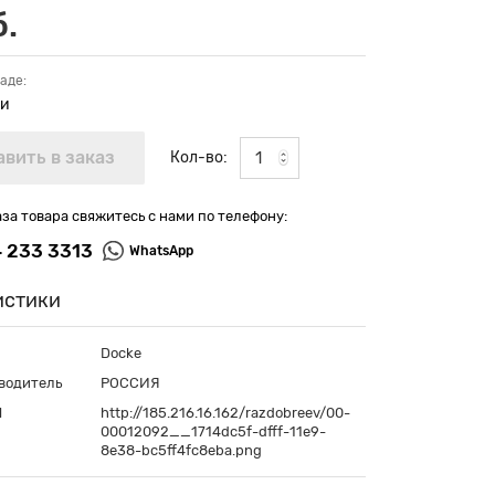
б.
аде:
ии
Кол-во:
аза товара свяжитесь с нами по телефону:
4 233 3313
WhatsApp
истики
Docke
водитель
РОССИЯ
П
http://185.216.16.162/razdobreev/00-
00012092__1714dc5f-dfff-11e9-
8e38-bc5ff4fc8eba.png