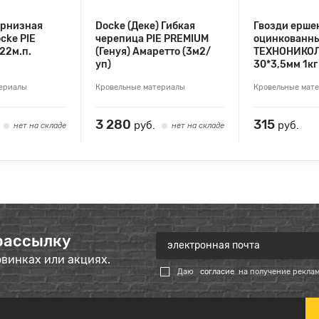
арнизная
Docke (Деке) Гибкая
Гвозди ерше
cke PIE
черепица PIE PREMIUM
оцинкованн
22м.п.
(Генуя) Амаретто (3м2/
ТЕХНОНИКОЛ
уп)
30*3,5мм 1кг
териалы
Кровельные материалы
Кровельные мат
3 280
315
руб.
руб.
нет на складе
нет на складе
рассылку
овинках или акциях.
Даю
согласие
на получение рекла