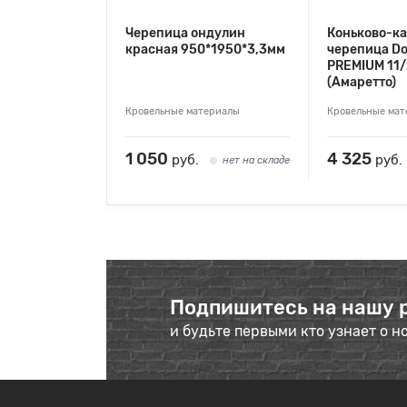
Черепица ондулин
Коньково-к
красная 950*1950*3,3мм
черепица Do
PREMIUM 11/
(Амаретто)
Кровельные материалы
Кровельные ма
1 050
4 325
руб.
руб.
нет на складе
Подпишитесь на нашу 
и будьте первыми кто узнает о н