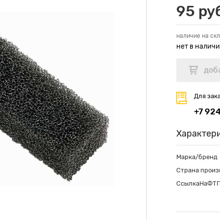
95 ру
наличие на скл
нет в налич
Для зак
+7 92
Характер
Марка/бренд
Страна произ
СсылкаНаФТ