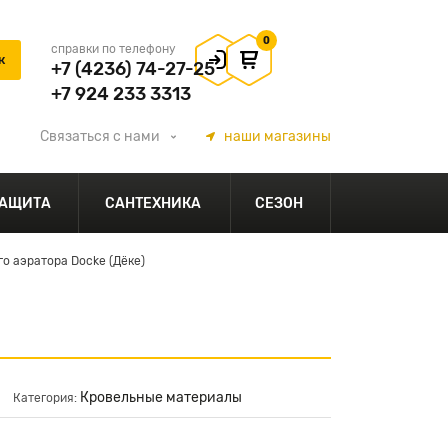
0
справки по телефону
+7 (4236) 74-27-25
+7 924 233 3313
Связаться
с нами
наши
магазины
АЩИТА
САНТЕХНИКА
СЕЗОН
о аэратора Docke (Дёке)
Кровельные материалы
Категория: