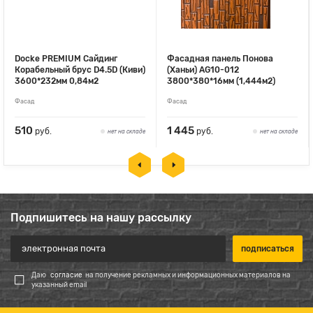
Docke PREMIUM Сайдинг
Фасадная панель Понова
Корабельный брус D4.5D (Киви)
(Ханьи) AG10-012
3600*232мм 0,84м2
3800*380*16мм (1,444м2)
Фасад
Фасад
510
1 445
руб.
руб.
нет на складе
нет на складе
Подпишитесь на нашу рассылку
Даю
согласие
на получение рекламных и информационных материалов на
указанный email