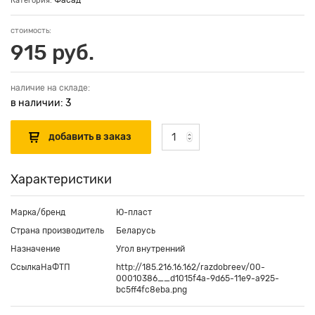
Фасад
Категория:
стоимость:
915 руб.
наличие на складе:
в наличии: 3
Характеристики
Марка/бренд
Ю-пласт
Страна производитель
Беларусь
Назначение
Угол внутренний
СсылкаНаФТП
http://185.216.16.162/razdobreev/00-
00010386__d1015f4a-9d65-11e9-a925-
bc5ff4fc8eba.png