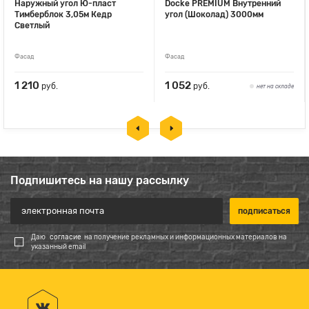
Наружный угол Ю-пласт
Docke PREMIUM Внутренний
Тимберблок 3,05м Кедр
угол (Шоколад) 3000мм
Светлый
Фасад
Фасад
1 210
1 052
руб.
руб.
нет на складе
Подпишитесь на нашу рассылку
Даю
согласие
на получение рекламных и информационных материалов на
указанный email