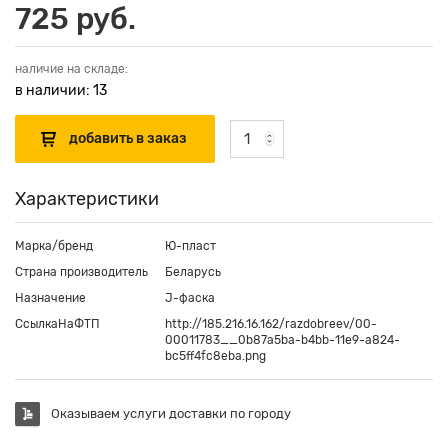
725 руб.
наличие на складе:
в наличии: 13
Характеристики
Марка/бренд
Ю-пласт
Страна производитель
Беларусь
Назначение
J-фаска
СсылкаНаФТП
http://185.216.16.162/razdobreev/00-
00011783__0b87a5ba-b4bb-11e9-a824-
bc5ff4fc8eba.png
Оказываем услуги доставки по городу