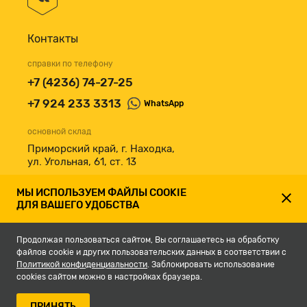
Контакты
справки по телефону
+7 (4236) 74-27-25
+7 924 233 3313
WhatsApp
основной склад
Приморский край, г. Находка,
ул. Угольная, 61, ст. 13
принимаем к оплате
МЫ ИСПОЛЬЗУЕМ ФАЙЛЫ COOKIE
ДЛЯ ВАШЕГО УДОБСТВА
Продолжая пользоваться сайтом, Вы соглашаетесь на обработку
файлов cookie и других пользовательских данных в соответствии с
Политикой конфиденциальности
. Заблокировать использование
cookies сайтом можно в настройках браузера.
© 2007-2026, Магазин строительных материалов СКЛАД13.РФ.
ПРИНЯТЬ