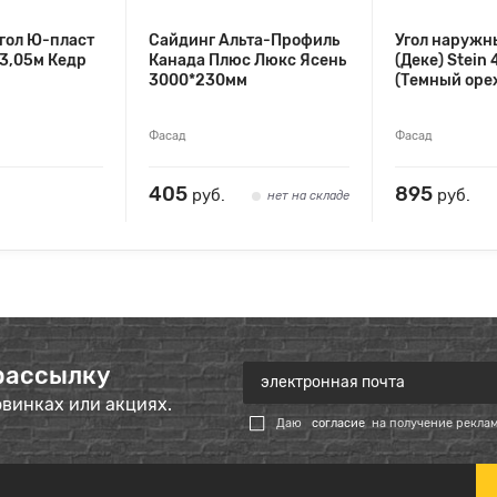
гол Ю-пласт
Сайдинг Альта-Профиль
Угол наружн
3,05м Кедр
Канада Плюс Люкс Ясень
(Деке) Stein
3000*230мм
(Темный оре
Фасад
Фасад
405
895
руб.
руб.
нет на складе
рассылку
овинках или акциях.
Даю
согласие
на получение рекла