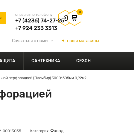
0
справки по телефону
+7 (4236) 74-27-25
+7 924 233 3313
Связаться
с нами
наши
магазины
АЩИТА
САНТЕХНИКА
СЕЗОН
ьной перфорацией (Пломбир) 3000*305мм 0,92м2
рфорацией
Фасад
ЦУ-00013035
Категория: