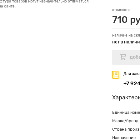
кстура товаров могут незначительно отличаться
а сайте.
стоимость:
710 ру
наличие на скл
нет в налич
Для зак
+7 92
Характер
Единица изм
Марка/бренд
Страна произ
Назначение