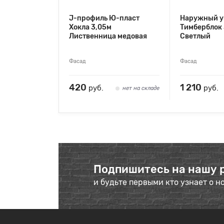
J-профиль Ю-пласт
Наружный у
Хокла 3,05м
Тимберблок 
Лиственница медовая
Светлый
Фасад
Фасад
420
1 210
руб.
руб.
нет на складе
Подпишитесь на нашу 
и будьте первыми кто узнает о н