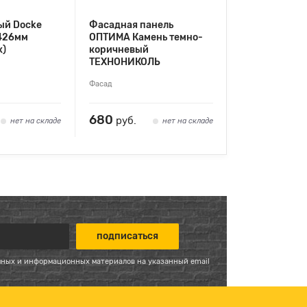
ый Docke
Фасадная панель
 426мм
ОПТИМА Камень темно-
х)
коричневый
ТЕХНОНИКОЛЬ
Фасад
680
руб.
нет на складе
нет на складе
мных и информационных материалов на указанный email