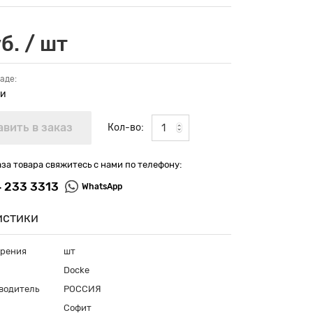
б. / шт
аде:
ии
Кол-во:
аза товара свяжитесь с нами по телефону:
4 233 3313
WhatsApp
истики
ерения
шт
Docke
водитель
РОССИЯ
Софит