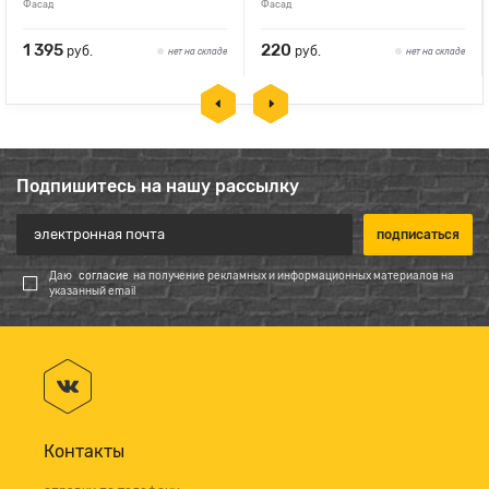
Фасад
Фасад
1 395
220
руб.
руб.
нет на складе
нет на складе
Подпишитесь на нашу рассылку
Даю
согласие
на получение рекламных и информационных материалов на
указанный email
Контакты