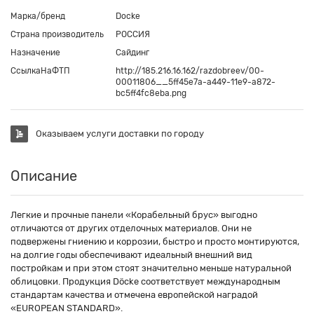
Марка/бренд
Docke
Страна производитель
РОССИЯ
Назначение
Сайдинг
СсылкаНаФТП
http://185.216.16.162/razdobreev/00-
00011806__5ff45e7a-a449-11e9-a872-
bc5ff4fc8eba.png
Оказываем услуги доставки по городу
Описание
Легкие и прочные панели «Корабельный брус» выгодно
отличаются от других отделочных материалов. Они не
подвержены гниению и коррозии, быстро и просто монтируются,
на долгие годы обеспечивают идеальный внешний вид
постройкам и при этом стоят значительно меньше натуральной
облицовки. Продукция Döcke соответствует международным
стандартам качества и отмечена европейской наградой
«EUROPEAN STANDARD».