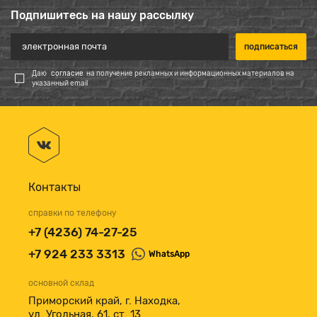
Подпишитесь на нашу рассылку
Даю
согласие
на получение рекламных и информационных материалов на
указанный email
Контакты
справки по телефону
+7 (4236) 74-27-25
+7 924 233 3313
WhatsApp
основной склад
Приморский край, г. Находка,
ул. Угольная, 61, ст. 13