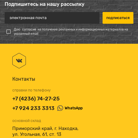
Подпишитесь на нашу рассылку
Даю
согласие
на получение рекламных и информационных материалов на
указанный email
Контакты
справки по телефону
+7 (4236) 74-27-25
+7 924 233 3313
WhatsApp
основной склад
Приморский край, г. Находка,
ул. Угольная, 61, ст. 13