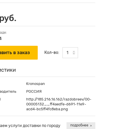
руб.
аде:
4
Кол-во:
истики
Kronospan
водитель
РОССИЯ
П
http://185.216.16.162/razdobreev/00-
00005132__ff4aedfe-d691-11e9-
acd4-bc5ff4fc8eba.png
аем услуги доставки по городу
подробнее