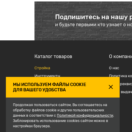
Подпишитесь на нашу 
и будьте первыми кто узнает о н
Каталог товаров
О компан
Стройка
О наc
Инструменты
Политика к
Отделка
Наши рекви
МЫ ИСПОЛЬЗУЕМ ФАЙЛЫ COOKIE
ДЛЯ ВАШЕГО УДОБСТВА
Крепеж и такелаж
Точки выдач
Электрика
Продолжая пользоваться сайтом, Вы соглашаетесь на
Средства защиты, спецодежда
обработку файлов cookie и других пользовательских
данных в соответствии с
Политикой конфиденциальности
.
Сантехника
Заблокировать использование cookies сайтом можно в
Сезон
настройках браузера.