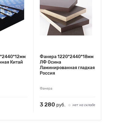
0*2440*12мм
Фанера 1220*2440*18мм
ная Китай
ЛФ Осина
Ламинированная гладкая
Россия
Фанера
3 280
руб.
нет на складе