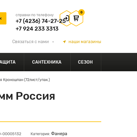
0
справки по телефону
+7 (4236) 74-27-25
+7 924 233 3313
Связаться
с нами
наши
магазины
АЩИТА
САНТЕХНИКА
СЕЗОН
я Кроношпан (72лист/упак.)
2мм Россия
Фанера
00-00005132
Категория: