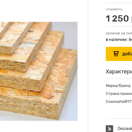
стоимость:
1 250 
наличие на скл
в наличии: 6
Характер
Марка/бренд
Страна произ
СсылкаНаФТ
Оказыв