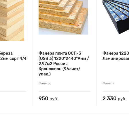
береза
Фанера плита ОСП-3
Фанера 122
2мм сорт 4/4
(OSB 3) 1220*2440*9мм /
Ламинирован
2,97м2 Россия
Кроношпан (96лист/
упак.)
Фанера
Фанера
950
2 330
руб.
руб.