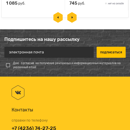
1 085
745
руб.
руб.
нет на складе
Подпишитесь на нашу рассылку
Даю
согласие
на получение рекламных и информационных материалов на
указанный email
Контакты
справки по телефону
+7 (4236) 74-27-25