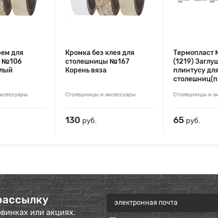
еем для
Кромка без клея для
Термопласт
ы №106
столешницы №167
(1219) Заглу
тлый
Корень вяза
плинтусу дл
столешниц(п
аксессуары
Столешницы и аксессуары
Столешницы и а
130
65
руб.
руб.
рассылку
овинках или акциях.