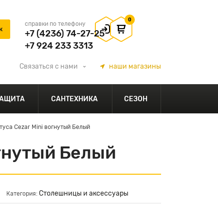
0
справки по телефону
+7 (4236) 74-27-25
+7 924 233 3313
Связаться
с нами
наши
магазины
АЩИТА
САНТЕХНИКА
СЕЗОН
уса Cezar Mini вогнутый Белый
огнутый Белый
Столешницы и аксессуары
Категория: