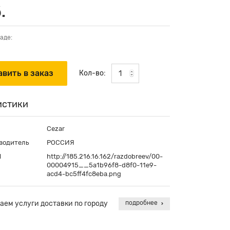
.
аде:
Кол-во:
истики
Cezar
водитель
РОССИЯ
П
http://185.216.16.162/razdobreev/00-
00004915__5a1b96f8-d8f0-11e9-
acd4-bc5ff4fc8eba.png
аем услуги доставки по городу
подробнее