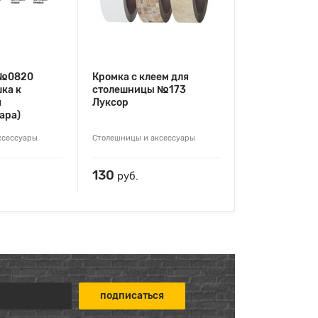
 №0820
Кромка с клеем для
шка к
столешницы №173
я
Луксор
ара)
ксессуары
Столешницы и аксессуары
130
руб.