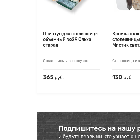
Плинтус для столешницы
Кромка с кл
объемный №29 Ольха
столешниц
старая
Мистик све
Столешницы и аксессуары
Столешницы и 
365
130
руб.
руб.
Подпишитесь на нашу 
и будьте первыми кто узнает о н