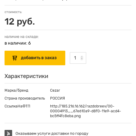
стоимость:
12 руб.
наличие на складе:
в наличии: 6
Характеристики
Марка/бренд
Cezar
Страна производитель
РОССИЯ
СсылкаНаФТП
http://185.216.16.162/razdobreev/00-
00004913__67e610a9-d8f0-11e9-acd4-
bc5ff4fc8eba.png
Оказываем услуги доставки по городу