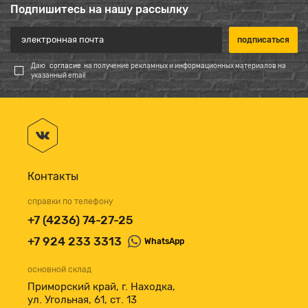
Подпишитесь на нашу рассылку
Даю
согласие
на получение рекламных и информационных материалов на
указанный email
Контакты
справки по телефону
+7 (4236) 74-27-25
+7 924 233 3313
WhatsApp
основной склад
Приморский край, г. Находка,
ул. Угольная, 61, ст. 13