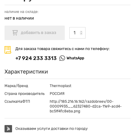
наличие на складе:
нет в наличии
Для заказа товара свяжитесь с нами по телефону:
+7 924 233 3313
WhatsApp
Характеристики
Марка/бренд
Thermoplast
Страна производитель
РОССИЯ
СсылкаНаФТП
http://185.216.16.162/razdobreev/00-
00009935__62327480-d2ca-11e9-acd4-
bc5ff4fc8eba.png
Оказываем услуги доставки по городу