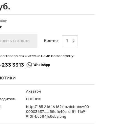
уб.
аде:
ии
Кол-во:
аза товара свяжитесь с нами по телефону:
4 233 3313
WhatsApp
истики
Акватон
водитель
РОССИЯ
П
http://185.216.16.162/razdobreev/00-
00003637__58dfe40a-cf81-11e9-
9f0f-bc5ff4fc8eba.png