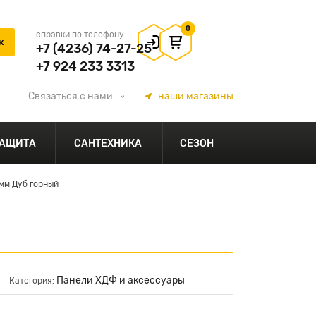
0
справки по телефону
+7 (4236) 74-27-25
+7 924 233 3313
Связаться
с нами
наши
магазины
АЩИТА
САНТЕХНИКА
СЕЗОН
мм Дуб горный
Панели ХДФ и аксессуары
Категория: