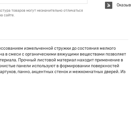
Оказыв
кстура товаров могут незначительно отличаться
а сайте.
ессованием измельченной стружки до состояния мелкого
на в смеси с органическими вяжущими веществами позволяет
атериала. Прочный листовой материал находит применение в
книстые панели используют в формировании поверхностей
фартуков, панно, акцентных стенок и межкомнатных дверей. Из