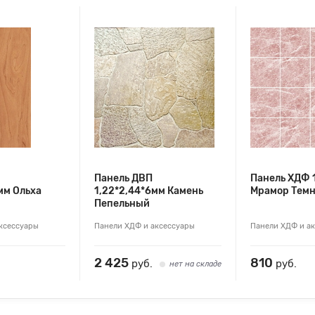
Панель ДВП
Панель ХДФ 
мм Ольха
1,22*2,44*6мм Камень
Мрамор Тем
Пепельный
ксессуары
Панели ХДФ и аксессуары
Панели ХДФ и а
2 425
810
руб.
руб.
нет на складе