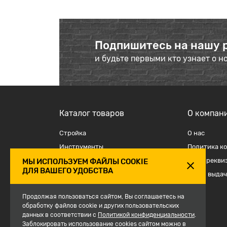
Подпишитесь на нашу 
и будьте первыми кто узнает о н
Каталог товаров
О компан
Стройка
О наc
Инструменты
Политика к
Отделка
Наши рекви
МЫ ИСПОЛЬЗУЕМ ФАЙЛЫ COOKIE
ДЛЯ ВАШЕГО УДОБСТВА
Крепеж и такелаж
Точки выдач
Электрика
Продолжая пользоваться сайтом, Вы соглашаетесь на
Средства защиты, спецодежда
обработку файлов cookie и других пользовательских
данных в соответствии с
Сантехника
Политикой конфиденциальности
.
Заблокировать использование cookies сайтом можно в