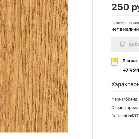
250 р
наличие на скл
нет в налич
Для зак
+7 92
Характер
Марка/бренд
Страна произ
СсылкаНаФТ