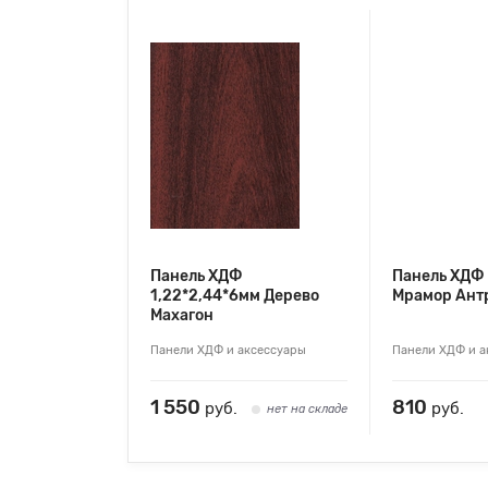
Панель ХДФ
Панель ХДФ 
1,22*2,44*6мм Дерево
Мрамор Ант
Махагон
Панели ХДФ и аксессуары
Панели ХДФ и а
1 550
810
руб.
руб.
нет на складе