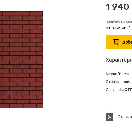
1 940 
наличие на скл
в наличии: 1
Характер
Марка/бренд
Страна произ
СсылкаНаФТ
Оказыв