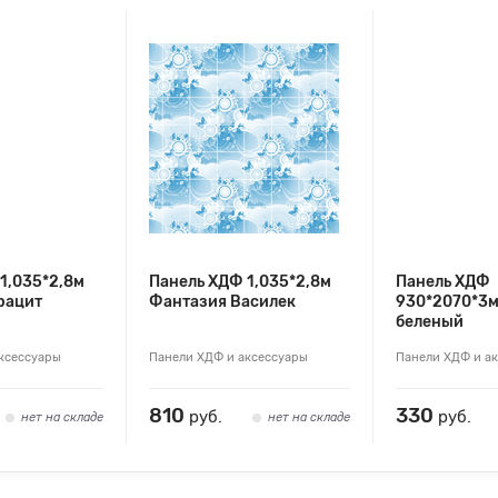
1,035*2,8м
Панель ХДФ 1,035*2,8м
Панель ХДФ
рацит
Фантазия Василек
930*2070*3м
беленый
ксессуары
Панели ХДФ и аксессуары
Панели ХДФ и а
810
330
руб.
руб.
нет на складе
нет на складе