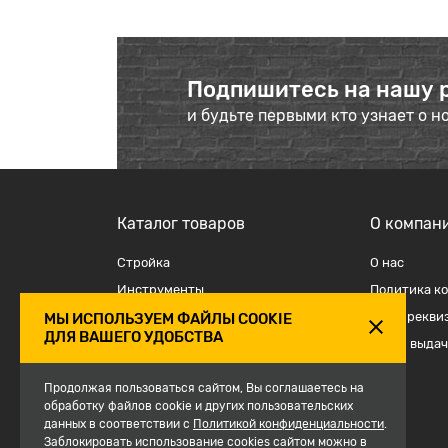
Подпишитесь на нашу 
и будьте первыми кто узнает о н
Каталог товаров
О компан
Стройка
О наc
Инструменты
Политика к
Отделка
Наши рекви
МЫ ИСПОЛЬЗУЕМ ФАЙЛЫ COOKIE
ДЛЯ ВАШЕГО УДОБСТВА
Крепеж и такелаж
Точки выдач
Электрика
Продолжая пользоваться сайтом, Вы соглашаетесь на
Средства защиты, спецодежда
обработку файлов cookie и других пользовательских
данных в соответствии с
Сантехника
Политикой конфиденциальности
.
Заблокировать использование cookies сайтом можно в