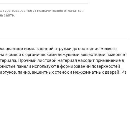
кстура товаров могут незначительно отличаться
а сайте.
ессованием измельченной стружки до состояния мелкого
на в смеси с органическими вяжущими веществами позволяет
атериала. Прочный листовой материал находит применение в
книстые панели используют в формировании поверхностей
фартуков, панно, акцентных стенок и межкомнатных дверей. Из