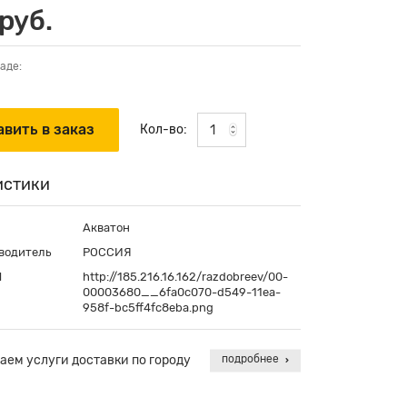
руб.
аде:
Кол-во:
истики
Акватон
водитель
РОССИЯ
П
http://185.216.16.162/razdobreev/00-
00003680__6fa0c070-d549-11ea-
958f-bc5ff4fc8eba.png
аем услуги доставки по городу
подробнее