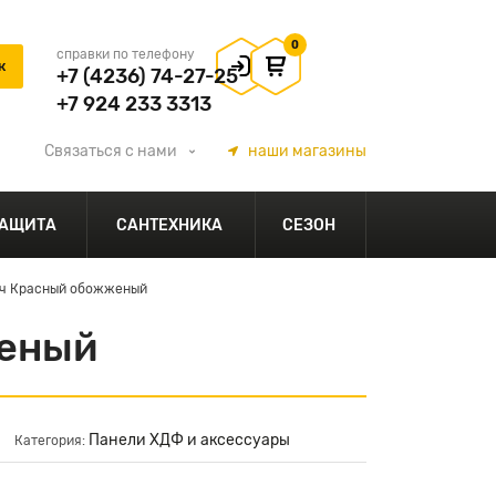
0
справки по телефону
+7 (4236) 74-27-25
+7 924 233 3313
Связаться
с нами
наши
магазины
АЩИТА
САНТЕХНИКА
СЕЗОН
ич Красный обожженый
женый
Панели ХДФ и аксессуары
Категория: