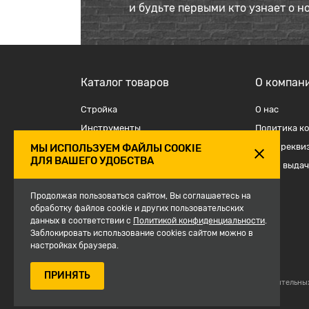
и будьте первыми кто узнает о н
Каталог товаров
О компан
Стройка
О наc
Инструменты
Политика к
Отделка
Наши рекви
МЫ ИСПОЛЬЗУЕМ ФАЙЛЫ COOKIE
ДЛЯ ВАШЕГО УДОБСТВА
Крепеж и такелаж
Точки выдач
Электрика
Продолжая пользоваться сайтом, Вы соглашаетесь на
Средства защиты, спецодежда
обработку файлов cookie и других пользовательских
данных в соответствии с
Сантехника
Политикой конфиденциальности
.
Заблокировать использование cookies сайтом можно в
Сезон
настройках браузера.
ПРИНЯТЬ
© 2007-2026, Магазин строительны