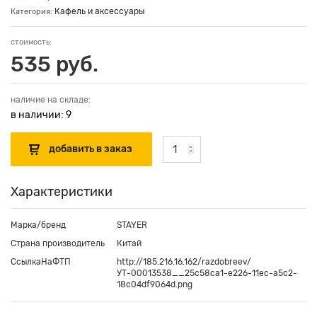
Кафель и аксессуары
Категория:
стоимость:
535 руб.
наличие на складе:
в наличии: 9
Характеристики
Марка/бренд
STAYER
Страна производитель
Китай
СсылкаНаФТП
http://185.216.16.162/razdobreev/
УТ-00013538__25c58ca1-e226-11ec-a5c2-
18c04df9064d.png