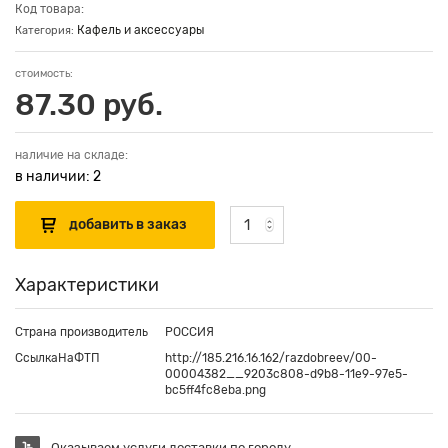
Код товара:
Кафель и аксессуары
Категория:
стоимость:
87.30 руб.
наличие на складе:
в наличии: 2
Характеристики
Страна производитель
РОССИЯ
СсылкаНаФТП
http://185.216.16.162/razdobreev/00-
00004382__9203c808-d9b8-11e9-97e5-
bc5ff4fc8eba.png
Оказываем услуги доставки по городу