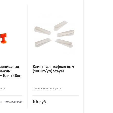
авнивания
Клинья для кафеля 6мм
 Зажим
(100шт/уп) Stayer
 + Клин 40шт
уары
Кафель и аксессуары
55
руб.
нет на складе