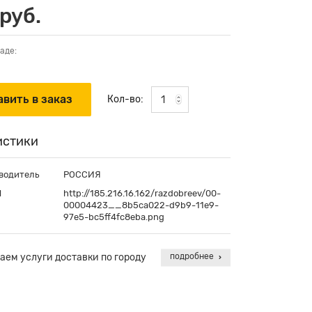
руб.
аде:
Кол-во:
истики
водитель
РОССИЯ
П
http://185.216.16.162/razdobreev/00-
00004423__8b5ca022-d9b9-11e9-
97e5-bc5ff4fc8eba.png
аем услуги доставки по городу
подробнее