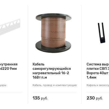
нутренняя
Кабель
Система выр
vd220 9мм
саморегулирующийся
плитки СВП
нагревательный 16-2
Ворота 40шт
16Вт п.м
1,4мм
суары
Кабель, провод и комплектующие
Кафель и аксесс
135
230
руб.
руб.