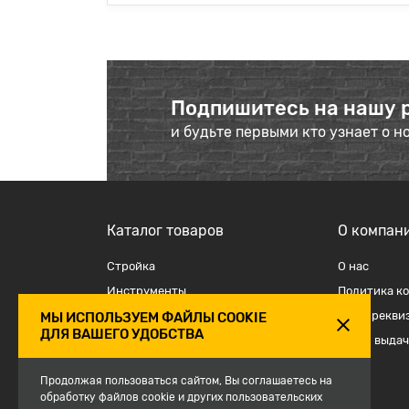
Подпишитесь на нашу 
и будьте первыми кто узнает о н
Каталог товаров
О компан
Стройка
О наc
Инструменты
Политика к
Отделка
Наши рекви
МЫ ИСПОЛЬЗУЕМ ФАЙЛЫ COOKIE
ДЛЯ ВАШЕГО УДОБСТВА
Крепеж и такелаж
Точки выдач
Электрика
Продолжая пользоваться сайтом, Вы соглашаетесь на
Средства защиты, спецодежда
обработку файлов cookie и других пользовательских