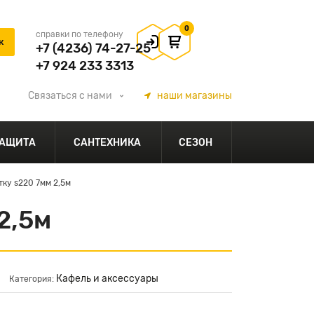
0
справки по телефону
+7 (4236) 74-27-25
+7 924 233 3313
Связаться
с нами
наши
магазины
АЩИТА
САНТЕХНИКА
СЕЗОН
ку s220 7мм 2,5м
2,5м
Кафель и аксессуары
Категория: