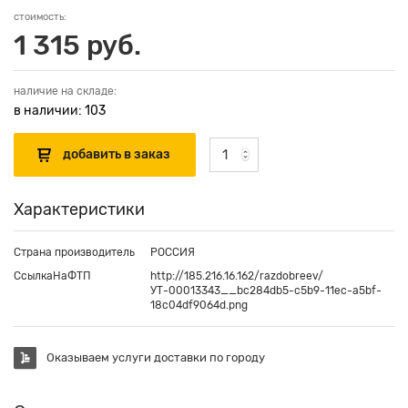
стоимость:
1 315 руб.
наличие на складе:
в наличии: 103
Характеристики
Страна производитель
РОССИЯ
СсылкаНаФТП
http://185.216.16.162/razdobreev/
УТ-00013343__bc284db5-c5b9-11ec-a5bf-
18c04df9064d.png
Оказываем услуги доставки по городу