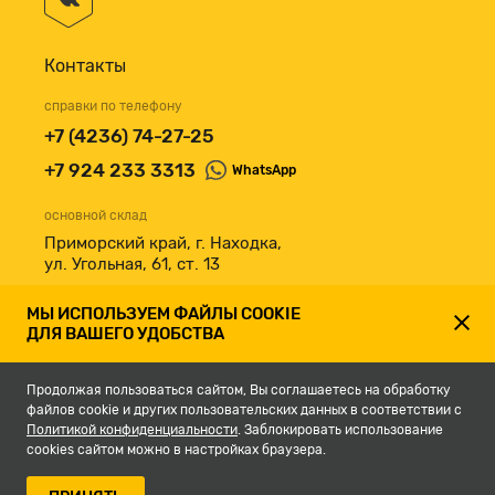
Контакты
справки по телефону
+7 (4236) 74-27-25
+7 924 233 3313
WhatsApp
основной склад
Приморский край, г. Находка,
ул. Угольная, 61, ст. 13
принимаем к оплате
МЫ ИСПОЛЬЗУЕМ ФАЙЛЫ COOKIE
ДЛЯ ВАШЕГО УДОБСТВА
Продолжая пользоваться сайтом, Вы соглашаетесь на обработку
файлов cookie и других пользовательских данных в соответствии с
Политикой конфиденциальности
. Заблокировать использование
cookies сайтом можно в настройках браузера.
© 2007-2026, Магазин строительных материалов СКЛАД13.РФ.