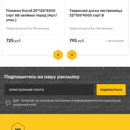
Планкен Косой 20*122*4000
Террасная доска лиственница
сорт АВ хвойных пород (4шт/
32*105*4000 сорт В
упак.)
Террасная доска Ель, Лиственница
Террасная доска Ель, Лиственница
725
795
руб.
руб.
нет на складе
Подпишитесь на нашу рассылку
Даю
согласие
на получение рекламных и информационных материалов на
указанный email