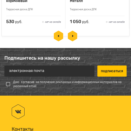
коричневый
Металл
Террасная доска ДПК
Террасная доска ДПК
530
1 050
руб.
руб.
нет на складе
нет на складе
Подпишитесь на нашу рассылку
Даю
согласие
на получение рекламных и информационных материалов на
указанный email
Контакты