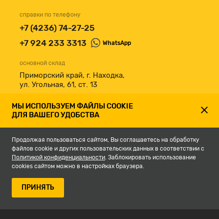
справки по телефону
+7 (4236) 74-27-25
+7 924 233 3313
WhatsApp
основной склад
Приморский край, г. Находка,
ул. Угольная, 61, ст. 13
принимаем к оплате
МЫ ИСПОЛЬЗУЕМ ФАЙЛЫ COOKIE
ДЛЯ ВАШЕГО УДОБСТВА
Продолжая пользоваться сайтом, Вы соглашаетесь на обработку
файлов cookie и других пользовательских данных в соответствии с
Политикой конфиденциальности
. Заблокировать использование
cookies сайтом можно в настройках браузера.
© 2007-2026, Магазин строительных материалов СКЛАД13.РФ.
ПРИНЯТЬ
Разработка сайта -
студия Кефирок