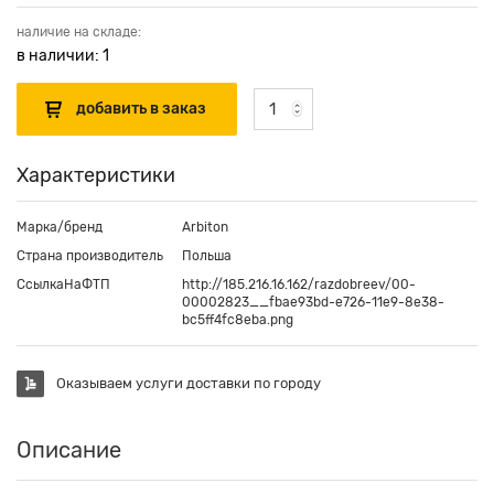
наличие на складе:
в наличии: 1
Характеристики
Марка/бренд
Arbiton
Страна производитель
Польша
СсылкаНаФТП
http://185.216.16.162/razdobreev/00-
00002823__fbae93bd-e726-11e9-8e38-
bc5ff4fc8eba.png
Оказываем услуги доставки по городу
Описание