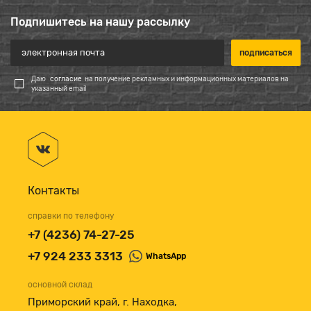
Подпишитесь на нашу рассылку
Даю
согласие
на получение рекламных и информационных материалов на
указанный email
Контакты
справки по телефону
+7 (4236) 74-27-25
+7 924 233 3313
WhatsApp
основной склад
Приморский край, г. Находка,