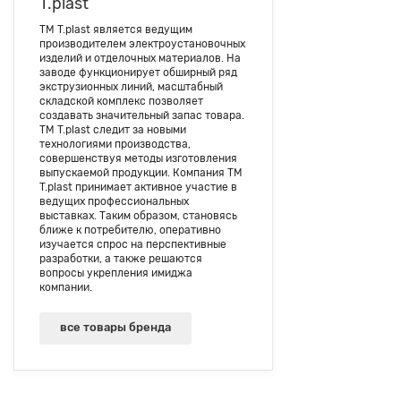
T.plast
ТМ T.plast является ведущим
производителем электроустановочных
изделий и отделочных материалов. На
заводе функционирует обширный ряд
экструзионных линий, масштабный
складской комплекс позволяет
создавать значительный запас товара.
ТМ T.plast следит за новыми
технологиями производства,
совершенствуя методы изготовления
выпускаемой продукции. Компания ТМ
T.plast принимает активное участие в
ведущих профессиональных
выставках. Таким образом, становясь
ближе к потребителю, оперативно
изучается спрос на перспективные
разработки, а также решаются
вопросы укрепления имиджа
компании.
все товары бренда