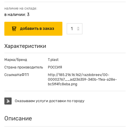
наличие на складе:
в наличии: 3
Характеристики
Марка/бренд
T.plast
Страна производитель
РОССИЯ
СсылкаНаФТП
http://185.216.16.162/razdobreev/00-
00002767__ad236359-340b-11ea-a28e-
bc5ff4fc8eba.png
Оказываем услуги доставки по городу
Описание