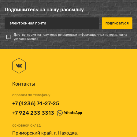
Подпишитесь на нашу рассылку
Даю
согласие
на получение рекламных и информационных материалов на
указанный email
Контакты
справки по телефону
+7 (4236) 74-27-25
+7 924 233 3313
WhatsApp
основной склад
Приморский край, г. Находка,