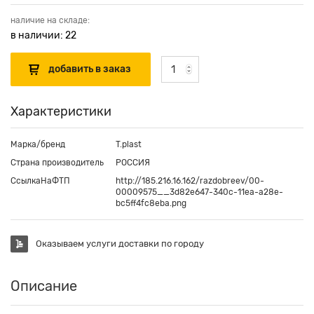
наличие на складе:
в наличии: 22
Характеристики
Марка/бренд
T.plast
Страна производитель
РОССИЯ
СсылкаНаФТП
http://185.216.16.162/razdobreev/00-
00009575__3d82e647-340c-11ea-a28e-
bc5ff4fc8eba.png
Оказываем услуги доставки по городу
Описание