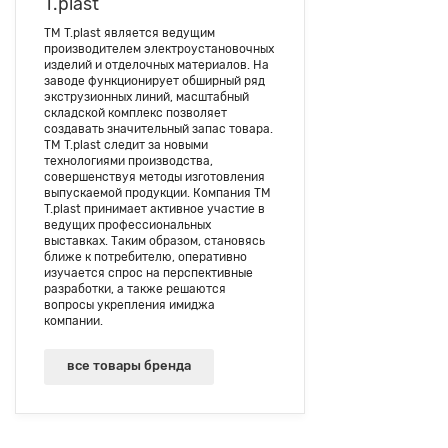
T.plast
ТМ T.plast является ведущим
производителем электроустановочных
изделий и отделочных материалов. На
заводе функционирует обширный ряд
экструзионных линий, масштабный
складской комплекс позволяет
создавать значительный запас товара.
ТМ T.plast следит за новыми
технологиями производства,
совершенствуя методы изготовления
выпускаемой продукции. Компания ТМ
T.plast принимает активное участие в
ведущих профессиональных
выставках. Таким образом, становясь
ближе к потребителю, оперативно
изучается спрос на перспективные
разработки, а также решаются
вопросы укрепления имиджа
компании.
все товары бренда