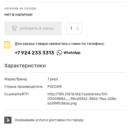
наличие на складе:
нет в наличии
Для заказа товара свяжитесь с нами по телефону:
+7 924 233 3313
WhatsApp
Характеристики
Марка/бренд
T.plast
Страна производитель
РОССИЯ
СсылкаНаФТП
http://185.216.16.162/razdobreev/00-
00004886__98cd3302-340d-11ea-a28e-
bc5ff4fc8eba.png
Оказываем услуги доставки по городу