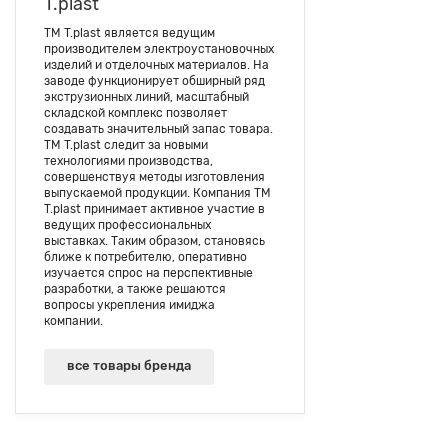
T.plast
ТМ T.plast является ведущим
производителем электроустановочных
изделий и отделочных материалов. На
заводе функционирует обширный ряд
экструзионных линий, масштабный
складской комплекс позволяет
создавать значительный запас товара.
ТМ T.plast следит за новыми
технологиями производства,
совершенствуя методы изготовления
выпускаемой продукции. Компания ТМ
T.plast принимает активное участие в
ведущих профессиональных
выставках. Таким образом, становясь
ближе к потребителю, оперативно
изучается спрос на перспективные
разработки, а также решаются
вопросы укрепления имиджа
компании.
все товары бренда