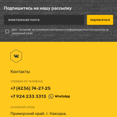
Подпишитесь на нашу рассылку
Даю
согласие
на получение рекламных и информационных материалов на
указанный email
Контакты
справки по телефону
+7 (4236) 74-27-25
+7 924 233 3313
WhatsApp
основной склад
Приморский край, г. Находка,