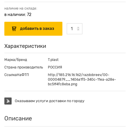
наличие на складе:
в наличии: 72
Характеристики
Марка/бренд
T.plast
Страна производитель
РОССИЯ
СсылкаНаФТП
http://185.216.16.162/razdobreev/00-
00004879__1406a1f5-340c-11ea-a28e-
bc5ff4fc8eba.png
Оказываем услуги доставки по городу
Описание